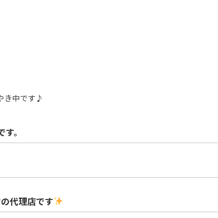
やき中です♪
です。
けの代理店です