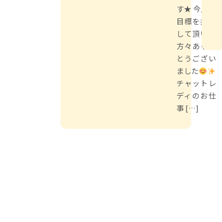
す★ 今月も
目標を共有
して頂いた
方々ありが
とうござい
ました
チャットレ
ディのお仕
事 […]