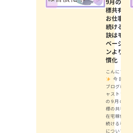
9月の目
標共有★
お仕事を
続ける秘
訣はモチ
ベーショ
ンより習
慣化
こんにちは
今回の
ブログはキ
ャストさん
の9月の目
標の共有と
在宅稼働を
続ける秘訣
についてで