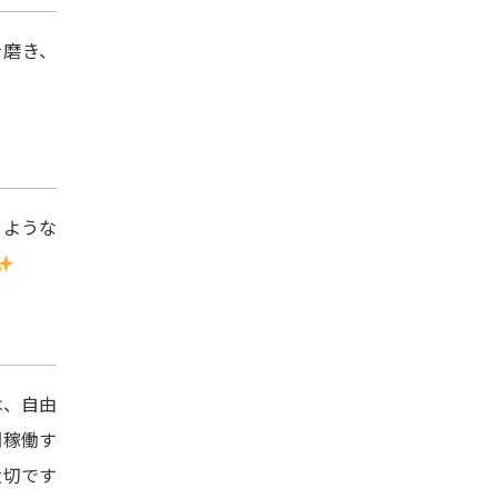
を磨き、
るような
は、自由
間稼働す
大切です