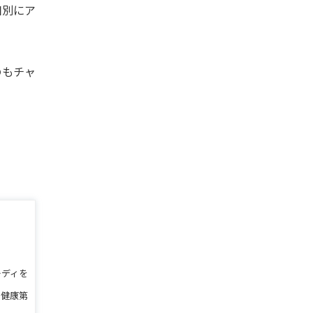
個別にア
のもチャ
レディを
の健康第