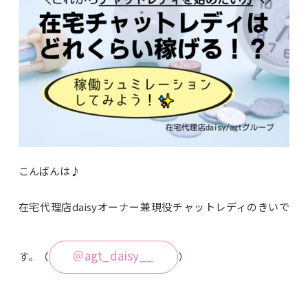
こんばんは♪
在宅代理店daisyオーナー兼現役チャットレディのきいで
＠agt_daisy__
す。（
）